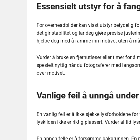
Essensielt utstyr for å fa
For overheadbilder kan visst utstyr betydelig for
det gir stabilitet og lar deg gjøre presise juste
hjelpe deg med å ramme inn motivet uten å måt
Vurder å bruke en fjernutløser eller timer for å 
spesielt nyttig når du fotograferer med langsom
over motivet.
Vanlige feil å unngå under
En vanlig feil er å ikke sjekke lysforholdene før
lyskilden ikke er riktig plassert. Vurder alltid ly
En annen felle er å forsømme bakgrunnen. En ro