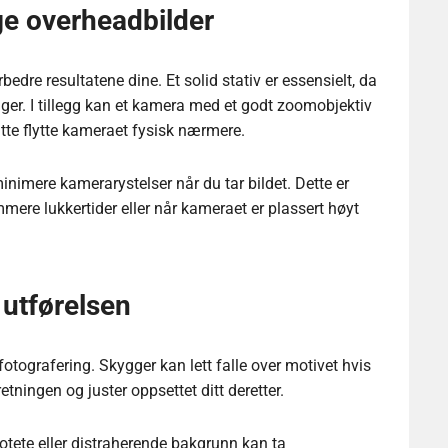
nge overheadbilder
bedre resultatene dine. Et solid stativ er essensielt, da
ringer. I tillegg kan et kamera med et godt zoomobjektiv
te flytte kameraet fysisk nærmere.
minimere kamerarystelser når du tar bildet. Dette er
mere lukkertider eller når kameraet er plassert høyt
 utførelsen
 fotografering. Skygger kan lett falle over motivet hvis
sretningen og juster oppsettet ditt deretter.
tete eller distraherende bakgrunn kan ta