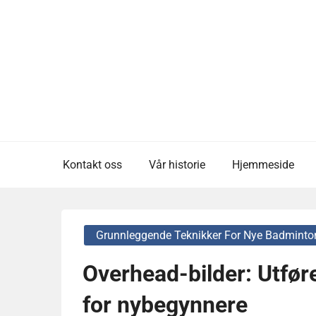
Skip
to
content
Kontakt oss
Vår historie
Hjemmeside
Grunnleggende Teknikker For Nye Badminton
Overhead-bilder: Utføre
for nybegynnere