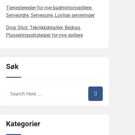
Tjenesteregler for nye badmintonspillere:
Serveordre, Servesone, Lovlige serveringer
Drop Shot: Teknikkdetailler, Bedrag,
Plasseringsstrategier for nye spillere
Søk
Kategorier