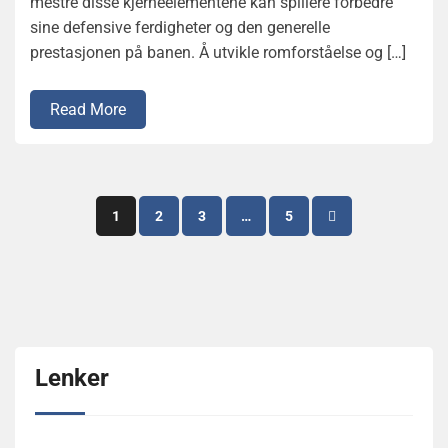
mestre disse kjerneelementene kan spillere forbedre
sine defensive ferdigheter og den generelle
prestasjonen på banen. Å utvikle romforståelse og […]
Read More
Posts
1
2
3
…
5
pagination
Lenker