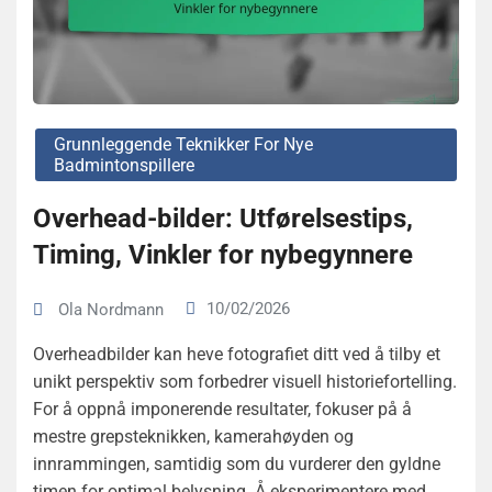
Grunnleggende Teknikker For Nye
Badmintonspillere
Overhead-bilder: Utførelsestips,
Timing, Vinkler for nybegynnere
10/02/2026
Ola Nordmann
Overheadbilder kan heve fotografiet ditt ved å tilby et
unikt perspektiv som forbedrer visuell historiefortelling.
For å oppnå imponerende resultater, fokuser på å
mestre grepsteknikken, kamerahøyden og
innrammingen, samtidig som du vurderer den gyldne
timen for optimal belysning. Å eksperimentere med