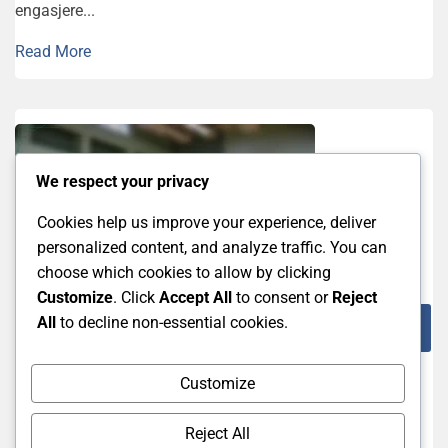
engasjere...
Read More
We respect your privacy
Cookies help us improve your experience, deliver
personalized content, and analyze traffic. You can
choose which cookies to allow by clicking
Customize
. Click
Accept All
to consent or
Reject
Retningslinjer For Oppførsel På Banen For Nye
All
to decline non-essential cookies.
Badmintonspillere
Respekt for dommere for nye
Customize
badmintonspillere: Forståelse av
Reject All