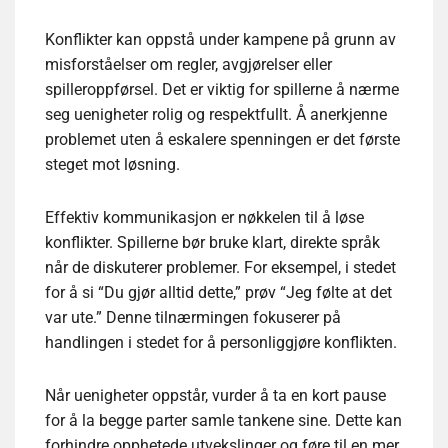
Konflikter kan oppstå under kampene på grunn av
misforståelser om regler, avgjørelser eller
spilleroppførsel. Det er viktig for spillerne å nærme
seg uenigheter rolig og respektfullt. Å anerkjenne
problemet uten å eskalere spenningen er det første
steget mot løsning.
Effektiv kommunikasjon er nøkkelen til å løse
konflikter. Spillerne bør bruke klart, direkte språk
når de diskuterer problemer. For eksempel, i stedet
for å si “Du gjør alltid dette,” prøv “Jeg følte at det
var ute.” Denne tilnærmingen fokuserer på
handlingen i stedet for å personliggjøre konflikten.
Når uenigheter oppstår, vurder å ta en kort pause
for å la begge parter samle tankene sine. Dette kan
forhindre opphetede utvekslinger og føre til en mer