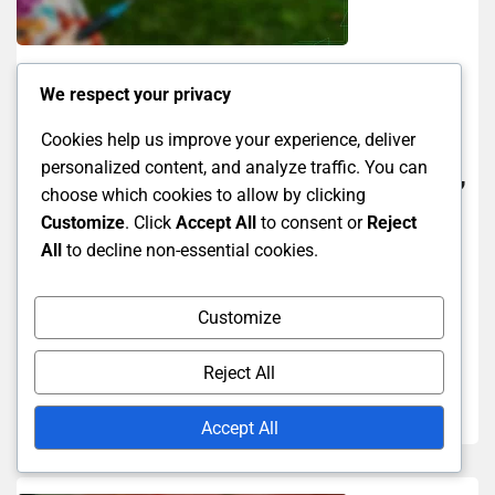
Spilleregler For Nye Badmintonspillere
We respect your privacy
Spillstruktur for nye
Cookies help us improve your experience, deliver
personalized content, and analyze traffic. You can
badmintonspillere: Kampformat, Sett,
choose which cookies to allow by clicking
Tiebreakere
Customize
. Click
Accept All
to consent or
Reject
All
to decline non-essential cookies.
21/01/2026
Ola Nordmann
Å forstå strukturen av badmintonkamper er essensielt for
Customize
nye spillere, da det involverer enten singel- eller
dobbelspillformat som spilles til...
Reject All
Read More
Accept All