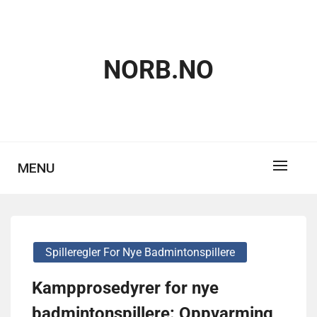
Skip
to
content
NORB.NO
MENU
Spilleregler For Nye Badmintonspillere
Kampprosedyrer for nye
badmintonspillere: Oppvarming,