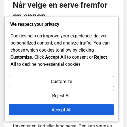
Når velge en serve fremfor
en annen
We respect your privacy
Å
velge riktig
serve avhenger av kampens kontekst
Cookies help us improve your experience, deliver
og motstanderens styrker. Bruk kort serve når du
personalized content, and analyze traffic. You can
ønsker å kontrollere tempoet i spillet og holde
choose which cookies to allow by clicking
motstanderen ved nettet. Dette er spesielt effektivt
Customize
. Click
Accept All
to consent or
Reject
mot spillere som er mindre komfortable med raske
All
to decline non-essential cookies.
nettutvekslinger.
Customize
Velg lang serve når du ønsker å presse
motstanderen bakover, spesielt hvis de har en
Reject All
tendens til å trenge seg mot nettet. Denne serven
kan skape muligheter for kraftige smasher eller
Accept All
strategiske plasseringer etterpå. Flick serve bør
brukes strategisk, spesielt når motstanderen
forventer en kort eller lang serve. Den kan være en